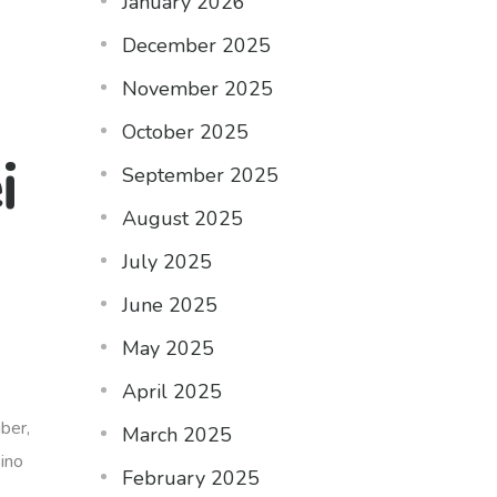
January 2026
December 2025
November 2025
October 2025
i
September 2025
August 2025
July 2025
June 2025
May 2025
April 2025
ber,
March 2025
sino
February 2025