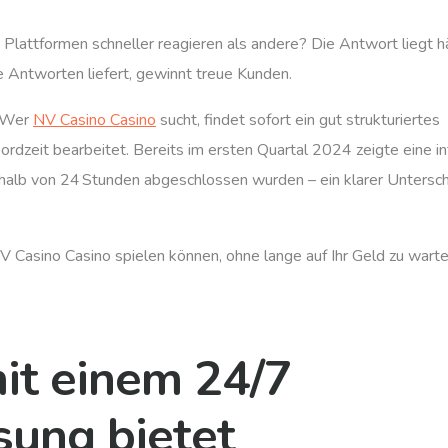
Plattformen schneller reagieren als andere? Die Antwort liegt h
 Antworten liefert, gewinnt treue Kunden.
. Wer
NV Casino Casino
sucht, findet sofort ein gut strukturiertes
ordzeit bearbeitet. Bereits im ersten Quartal 2024 zeigte eine i
alb von 24 Stunden abgeschlossen wurden – ein klarer Untersch
 Casino Casino spielen können, ohne lange auf Ihr Geld zu warten
it einem 24/7
sung bietet