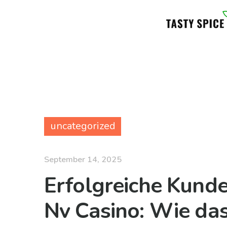
uncategorized
September 14, 2025
Erfolgreiche Kunde
Nv Casino: Wie da