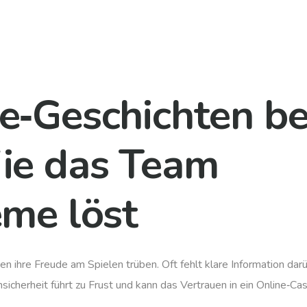
e‑Geschichten be
ie das Team
eme löst
n ihre Freude am Spielen trüben. Oft fehlt klare Information darü
sicherheit führt zu Frust und kann das Vertrauen in ein Online‑Ca