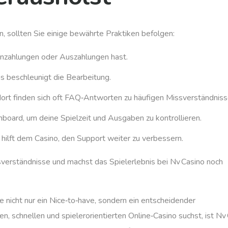
, sollten Sie einige bewährte Praktiken befolgen:
inzahlungen oder Auszahlungen hast.
 beschleunigt die Bearbeitung.
ort finden sich oft FAQ‑Antworten zu häufigen Missverständniss
board, um deine Spielzeit und Ausgaben zu kontrollieren.
 hilft dem Casino, den Support weiter zu verbessern.
sverständnisse und machst das Spielerlebnis bei Nv Casino noch
e nicht nur ein Nice‑to‑have, sondern ein entscheidender
, schnellen und spielerorientierten Online‑Casino suchst, ist Nv