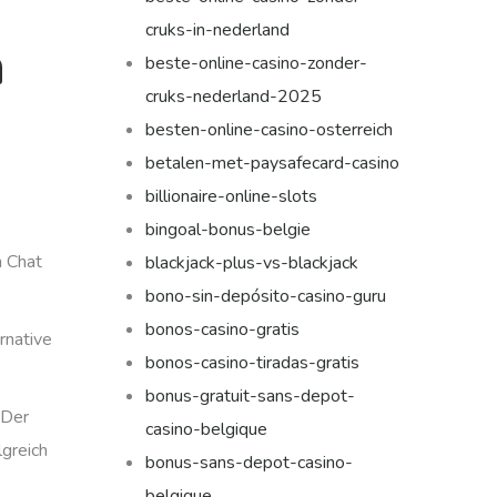
cruks-in-nederland
n
beste-online-casino-zonder-
cruks-nederland-2025
besten-online-casino-osterreich
betalen-met-paysafecard-casino
billionaire-online-slots
bingoal-bonus-belgie
n Chat
blackjack-plus-vs-blackjack
bono-sin-depósito-casino-guru
bonos-casino-gratis
rnative
bonos-casino-tiradas-gratis
bonus-gratuit-sans-depot-
 Der
casino-belgique
lgreich
bonus-sans-depot-casino-
belgique