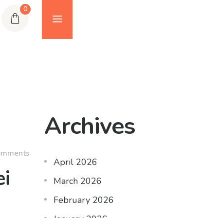
0
Archives
omments
April 2026
ei
March 2026
February 2026