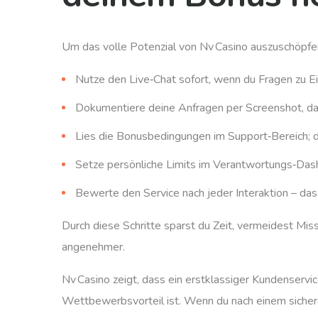
Um das volle Potenzial von Nv Casino auszuschöpfen
Nutze den Live‑Chat sofort, wenn du Fragen zu E
Dokumentiere deine Anfragen per Screenshot, das
Lies die Bonusbedingungen im Support‑Bereich; d
Setze persönliche Limits im Verantwortungs‑Dash
Bewerte den Service nach jeder Interaktion – das
Durch diese Schritte sparst du Zeit, vermeidest Mis
angenehmer.
Nv Casino zeigt, dass ein erstklassiger Kundenservic
Wettbewerbsvorteil ist. Wenn du nach einem sicheren