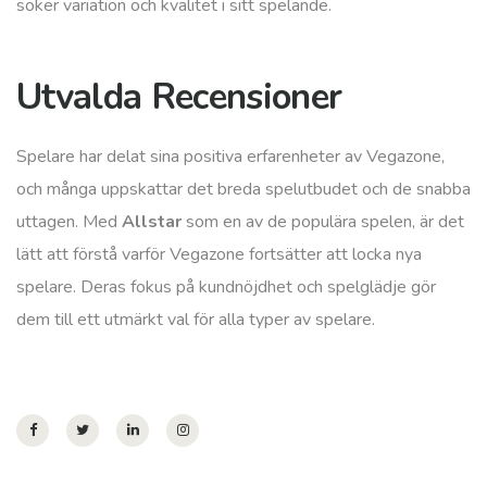
söker variation och kvalitet i sitt spelande.
Utvalda Recensioner
Spelare har delat sina positiva erfarenheter av Vegazone,
och många uppskattar det breda spelutbudet och de snabba
uttagen. Med
Allstar
som en av de populära spelen, är det
lätt att förstå varför Vegazone fortsätter att locka nya
spelare. Deras fokus på kundnöjdhet och spelglädje gör
dem till ett utmärkt val för alla typer av spelare.