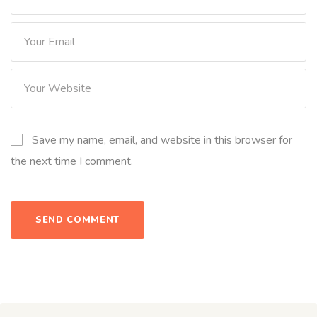
Save my name, email, and website in this browser for
the next time I comment.