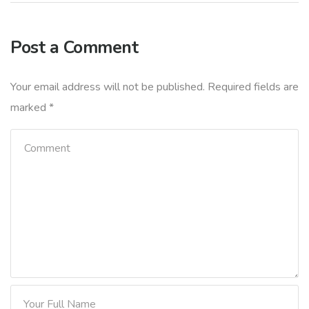
Post a Comment
Your email address will not be published.
Required fields are
marked
*